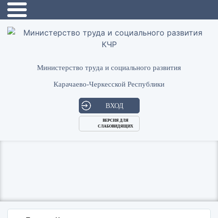
Министерство труда и социального развития
Карачаево-Черкесской Республики
ВХОД
ВЕРСИЯ ДЛЯ
СЛАБОВИДЯЩИХ
Логин
или
Пароль
E-
ВОЙТИ
Mail
Запомнить меня?
Забыли пароль?