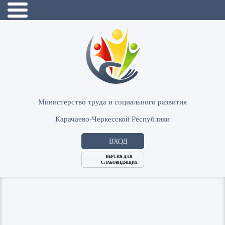
Министерство труда и социального развития
Карачаево-Черкесской Республики
ВХОД
ВЕРСИЯ ДЛЯ
СЛАБОВИДЯЩИХ
Логин
или
Пароль
E-
ВОЙТИ
Mail
Запомнить меня?
Забыли пароль?