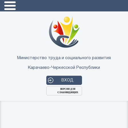
Министерство труда и социального развития
Карачаево-Черкесской Республики
ВХОД
ВЕРСИЯ ДЛЯ
СЛАБОВИДЯЩИХ
Логин
или
Пароль
E-
ВОЙТИ
Mail
Запомнить меня?
Забыли пароль?