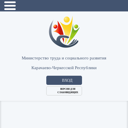
Министерство труда и социального развития
Карачаево-Черкесской Республики
ВХОД
ВЕРСИЯ ДЛЯ
СЛАБОВИДЯЩИХ
Логин
или
Пароль
E-
ВОЙТИ
Mail
Запомнить меня?
Забыли пароль?