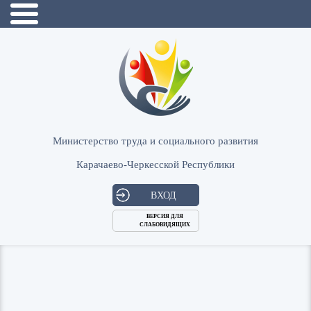
Министерство труда и социального развития
Карачаево-Черкесской Республики
ВХОД
ВЕРСИЯ ДЛЯ
СЛАБОВИДЯЩИХ
Логин
или
Пароль
E-
ВОЙТИ
Mail
Запомнить меня?
Забыли пароль?