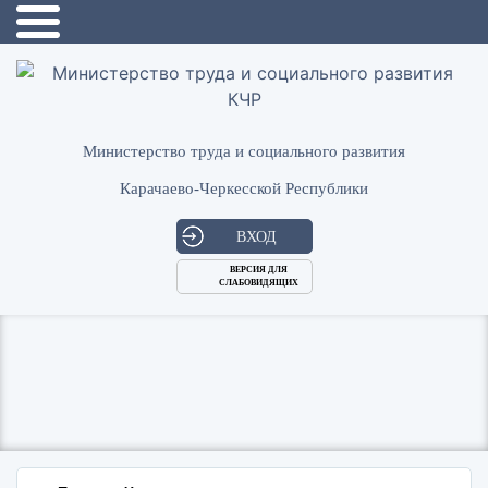
Министерство труда и социального развития
Карачаево-Черкесской Республики
ВХОД
ВЕРСИЯ ДЛЯ
СЛАБОВИДЯЩИХ
Логин
или
Пароль
E-
ВОЙТИ
Mail
Запомнить меня?
Забыли пароль?