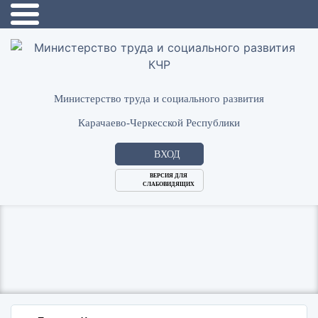
Министерство труда и социального развития
Карачаево-Черкесской Республики
ВХОД
ВЕРСИЯ ДЛЯ
СЛАБОВИДЯЩИХ
Логин
или
Пароль
E-
ВОЙТИ
Mail
Запомнить меня?
Забыли пароль?