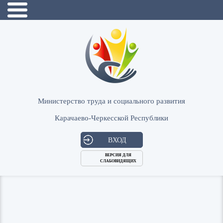
Министерство труда и социального развития
Карачаево-Черкесской Республики
ВХОД
ВЕРСИЯ ДЛЯ
СЛАБОВИДЯЩИХ
Логин
или
Пароль
E-
ВОЙТИ
Mail
Запомнить меня?
Забыли пароль?