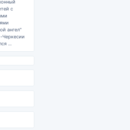
о-Черкесии
ся ...