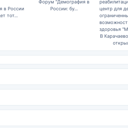
Форум "Демография в
я в России
России: бу...
т тот...
В Карачаев
открыл