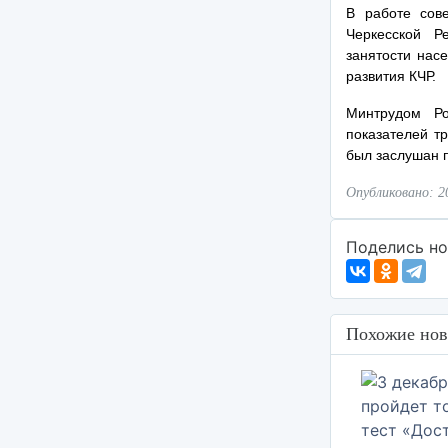
В работе сов
Черкесской Р
занятости нас
развития КЧР.
Минтрудом Ро
показателей т
был заслушан 
Опубликовано: 2
Поделись но
Похожие нов