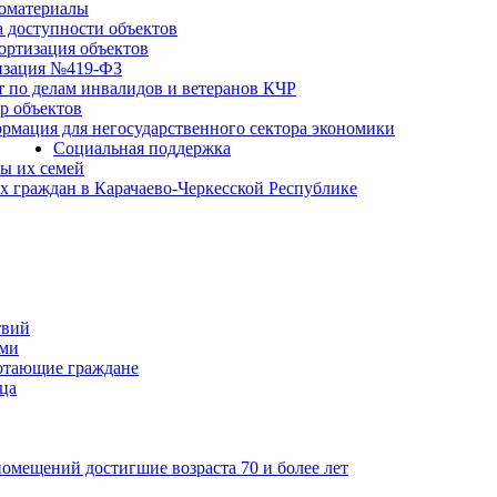
оматериалы
а доступности объектов
ортизация объектов
изация №419-ФЗ
т по делам инвалидов и ветеранов КЧР
р объектов
рмация для негосударственного сектора экономики
Социальная поддержка
ы их семей
 граждан в Карачаево-Черкесской Республике
твий
ьми
отающие граждане
ца
мещений достигшие возраста 70 и более лет