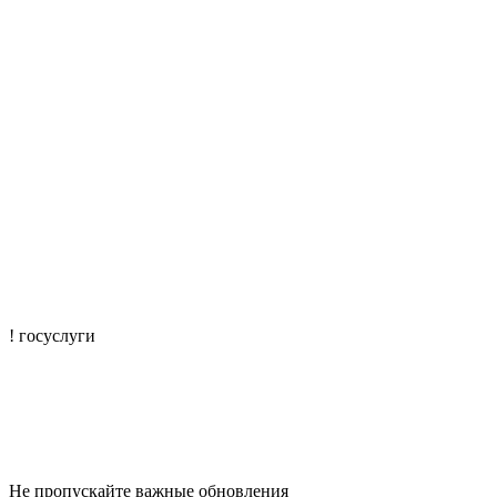
! госуслуги
mtisr@mintrudkchr.ru
mintrudkchr
Не пропускайте важные обновления