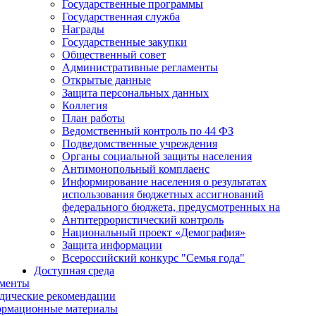
Государственные программы
Государственная служба
Награды
Государственные закупки
Общественный совет
Административные регламенты
Открытые данные
Защита персональных данных
Коллегия
План работы
Ведомственный контроль по 44 ФЗ
Подведомственные учреждения
Органы социальной защиты населения
Антимонопольный комплаенс
Информирование населения о результатах
использования бюджетных ассигнований
федерального бюджета, предусмотренных на
Антитеррористический контроль
Национальный проект «Демография»
Защита информации
Всероссийский конкурс "Семья года"
Доступная среда
менты
дические рекомендации
рмационные материалы