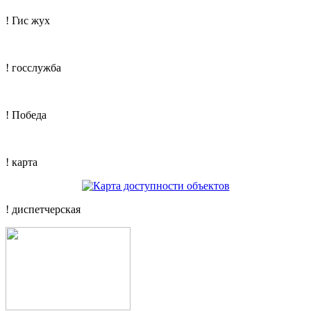
! Гис жух
! госслужба
! Победа
! карта
! диспетчерская