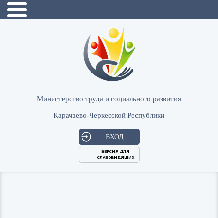
Министерство труда и социального развития
Карачаево-Черкесской Республики
ВХОД
ВЕРСИЯ ДЛЯ
СЛАБОВИДЯЩИХ
Логин
или
Пароль
E-
ВОЙТИ
Mail
Запомнить меня?
Забыли пароль?