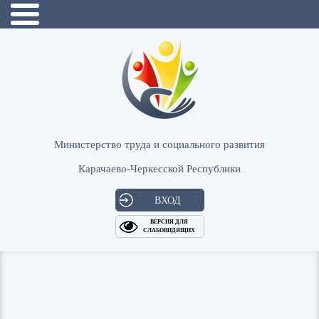
Министерство труда и социального развития
Карачаево-Черкесской Республики
ВХОД
ВЕРСИЯ ДЛЯ
СЛАБОВИДЯЩИХ
Логин
или
Пароль
E-
ВОЙТИ
Mail
Запомнить меня?
Забыли пароль?