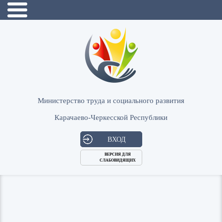
Министерство труда и социального развития
Карачаево-Черкесской Республики
ВХОД
ВЕРСИЯ ДЛЯ
СЛАБОВИДЯЩИХ
Логин
или
Пароль
E-
ВОЙТИ
Mail
Запомнить меня?
Забыли пароль?