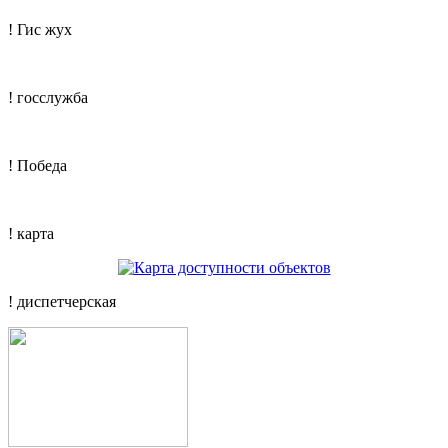
! Гис жух
! госслужба
! Победа
! карта
! диспетчерская