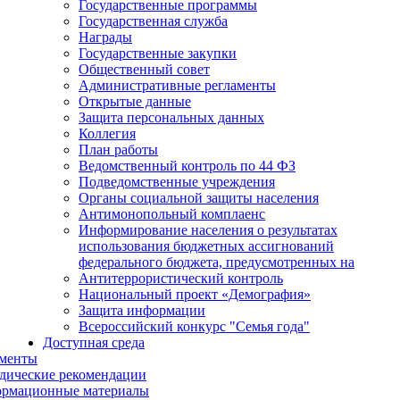
Государственные программы
Государственная служба
Награды
Государственные закупки
Общественный совет
Административные регламенты
Открытые данные
Защита персональных данных
Коллегия
План работы
Ведомственный контроль по 44 ФЗ
Подведомственные учреждения
Органы социальной защиты населения
Антимонопольный комплаенс
Информирование населения о результатах
использования бюджетных ассигнований
федерального бюджета, предусмотренных на
Антитеррористический контроль
Национальный проект «Демография»
Защита информации
Всероссийский конкурс "Семья года"
Доступная среда
менты
дические рекомендации
рмационные материалы