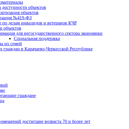
оматериалы
а доступности объектов
ортизация объектов
изация №419-ФЗ
т по делам инвалидов и ветеранов КЧР
р объектов
рмация для негосударственного сектора экономики
Социальная поддержка
ы их семей
 граждан в Карачаево-Черкесской Республике
твий
ьми
отающие граждане
ца
мещений достигшие возраста 70 и более лет