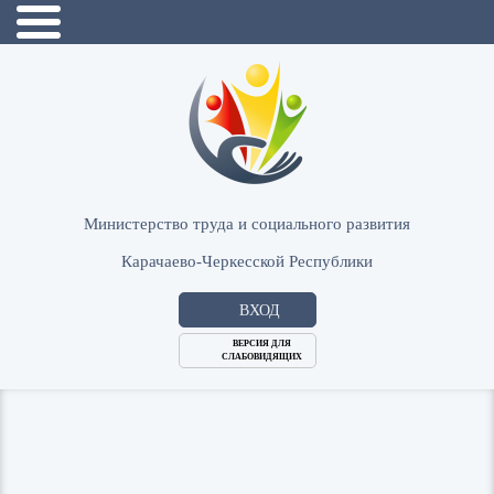
Министерство труда и социального развития
Карачаево-Черкесской Республики
ВХОД
ВЕРСИЯ ДЛЯ
СЛАБОВИДЯЩИХ
Логин
или
Пароль
E-
ВОЙТИ
Mail
Запомнить меня?
Забыли пароль?