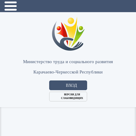
Министерство труда и социального развития
Карачаево-Черкесской Республики
ВХОД
ВЕРСИЯ ДЛЯ
СЛАБОВИДЯЩИХ
Логин
или
Пароль
E-
ВОЙТИ
Mail
Запомнить меня?
Забыли пароль?