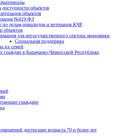
оматериалы
а доступности объектов
ортизация объектов
изация №419-ФЗ
т по делам инвалидов и ветеранов КЧР
р объектов
рмация для негосударственного сектора экономики
Социальная поддержка
ы их семей
 граждан в Карачаево-Черкесской Республике
твий
ьми
отающие граждане
ца
мещений достигшие возраста 70 и более лет