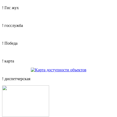
! Гис жух
! госслужба
! Победа
! карта
! диспетчерская