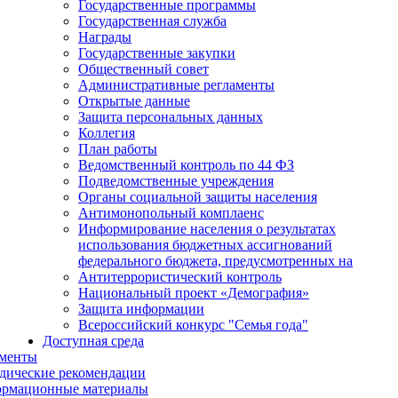
Государственные программы
Государственная служба
Награды
Государственные закупки
Общественный совет
Административные регламенты
Открытые данные
Защита персональных данных
Коллегия
План работы
Ведомственный контроль по 44 ФЗ
Подведомственные учреждения
Органы социальной защиты населения
Антимонопольный комплаенс
Информирование населения о результатах
использования бюджетных ассигнований
федерального бюджета, предусмотренных на
Антитеррористический контроль
Национальный проект «Демография»
Защита информации
Всероссийский конкурс "Семья года"
Доступная среда
менты
дические рекомендации
рмационные материалы