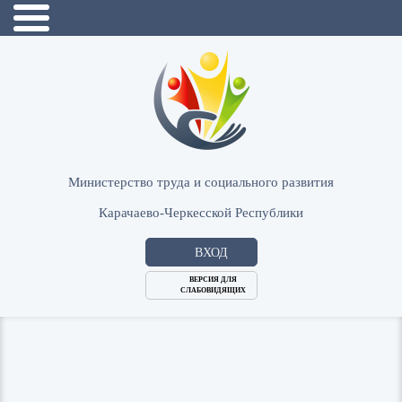
Министерство труда и социального развития
Карачаево-Черкесской Республики
ВХОД
ВЕРСИЯ ДЛЯ
СЛАБОВИДЯЩИХ
Логин
или
Пароль
E-
ВОЙТИ
Mail
Запомнить меня?
Забыли пароль?