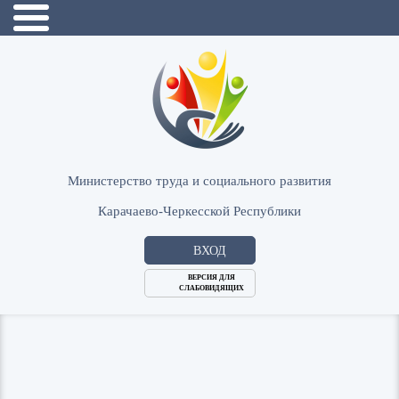
Министерство труда и социального развития
Карачаево-Черкесской Республики
ВХОД
ВЕРСИЯ ДЛЯ
СЛАБОВИДЯЩИХ
Логин
или
Пароль
E-
ВОЙТИ
Mail
Запомнить меня?
Забыли пароль?