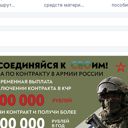
шрут...
средств матери...
пособия