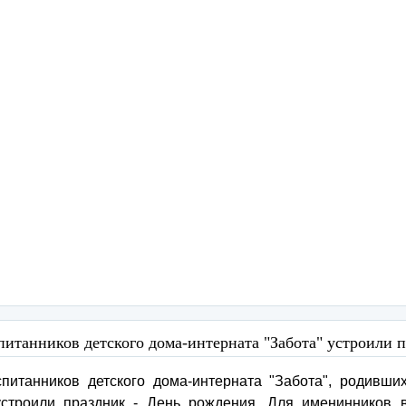
питанников детского дома-интерната "Забота" устроили 
питанников детского дома-интерната "Забота", родивши
 устроили праздник - День рождения. Для именинников 