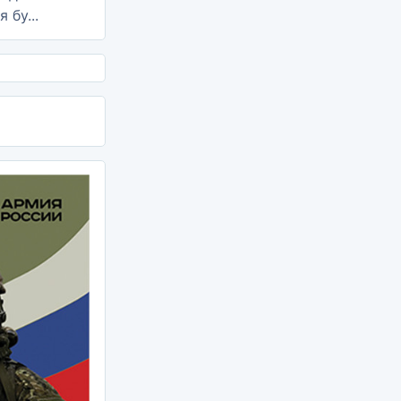
 бу...