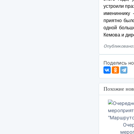
устроили пра
имениннику 
приятно было
одной больш
Кемова и дир
Опубликовано:
Поделись но
Похожие нов
Оче
меро