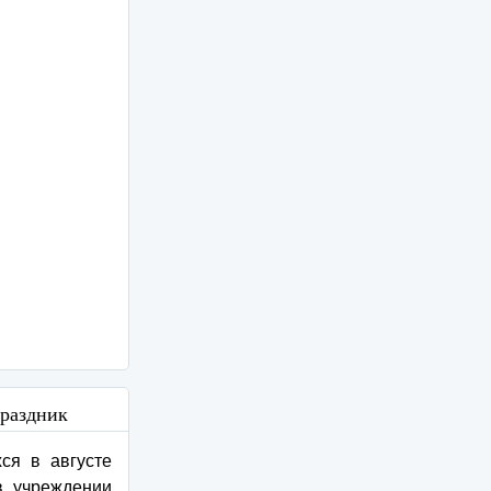
праздник
хся в августе
в учреждении