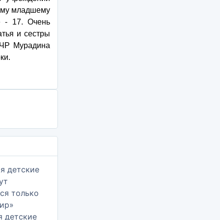
мому младшему
 - 17. Очень
атья и сестры
КЧР Мурадина
ки.
я детские