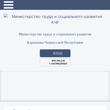
Министерство труда и социального развития
Карачаево-Черкесской Республики
ВХОД
ВЕРСИЯ ДЛЯ
СЛАБОВИДЯЩИХ
Логин
или
Пароль
E-
ВОЙТИ
Mail
Запомнить меня?
Забыли пароль?