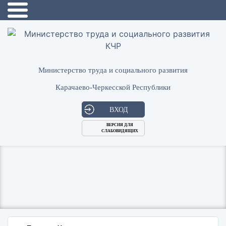
Министерство труда и социального развития
Карачаево-Черкесской Республики
ВХОД
ВЕРСИЯ ДЛЯ
СЛАБОВИДЯЩИХ
Логин
или
Пароль
E-
ВОЙТИ
Mail
Запомнить меня?
Забыли пароль?