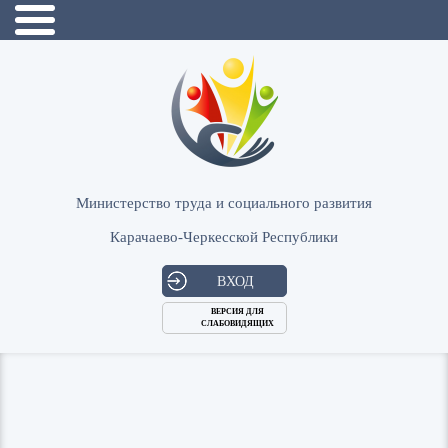
Министерство труда и социального развития
Карачаево-Черкесской Республики
ВХОД
ВЕРСИЯ ДЛЯ
СЛАБОВИДЯЩИХ
Логин
или
Пароль
E-
ВОЙТИ
Mail
Запомнить меня?
Забыли пароль?