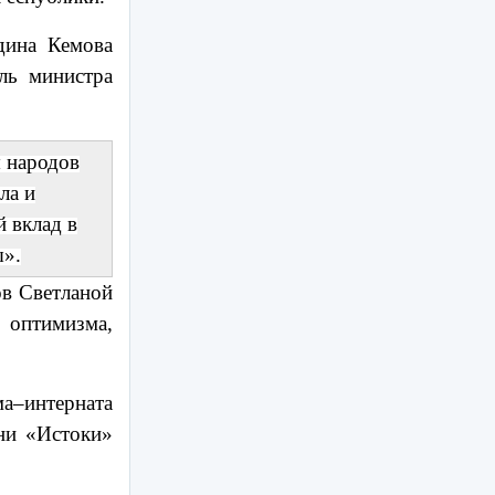
дина Кемова
ель министра
я народов
ла и
 вклад в
ы».
ов Светланой
 оптимизма,
а–интерната
ни «Истоки»