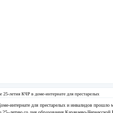
е 25-летия КЧР в доме-интернате для престарелых
оме-интернате для престарелых и инвалидов прошло 
 25–летию со дня образования Карачаево-Черкесской 