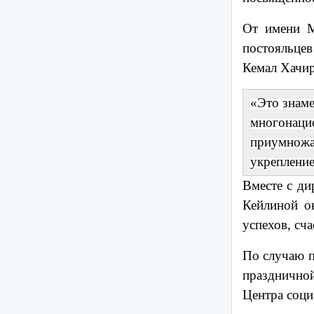
От имени М
постояльцев
Кемал Хачир
«Это знаме
многонацио
приумножал
укрепление
Вместе с ди
Кейлиной о
успехов, сча
По случаю 
празднично
Центра соци