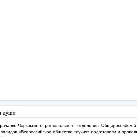
я души
рачаево-Черкесского регионального отделения Общероссийско
нвалидов «Всероссийское общество глухих» подготовили и провел