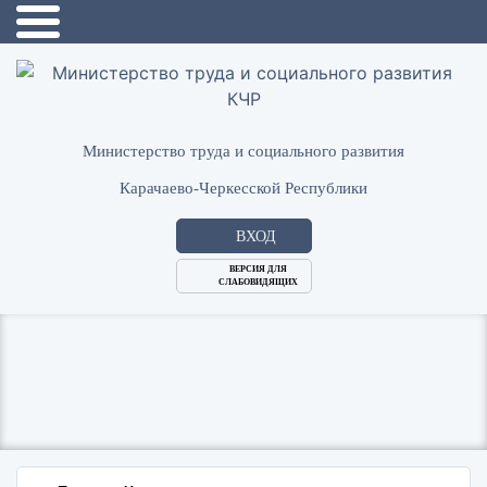
Министерство труда и социального развития
Карачаево-Черкесской Республики
ВХОД
ВЕРСИЯ ДЛЯ
СЛАБОВИДЯЩИХ
Логин
или
Пароль
E-
ВОЙТИ
Mail
Запомнить меня?
Забыли пароль?