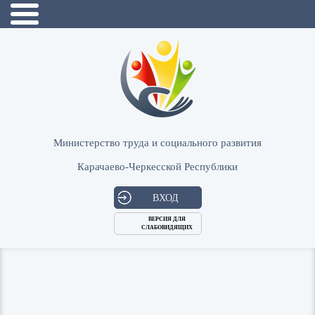
Министерство труда и социального развития
Карачаево-Черкесской Республики
ВХОД
ВЕРСИЯ ДЛЯ
СЛАБОВИДЯЩИХ
Логин
или
Пароль
E-
ВОЙТИ
Mail
Запомнить меня?
Забыли пароль?