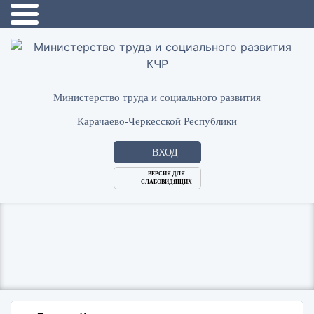
Министерство труда и социального развития
Карачаево-Черкесской Республики
ВХОД
ВЕРСИЯ ДЛЯ
СЛАБОВИДЯЩИХ
Логин
или
Пароль
E-
ВОЙТИ
Mail
Запомнить меня?
Забыли пароль?