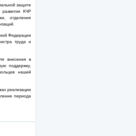
циальной защите
 развития КЧР
ки, отделения
ганизаций.
ской Федерации
нистра труда и
я внесения в
ную поддержку,
вольцев нашей
ках реализации
дление периода