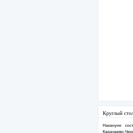
Круглый сто
Накануне сос
Карачаево-Че