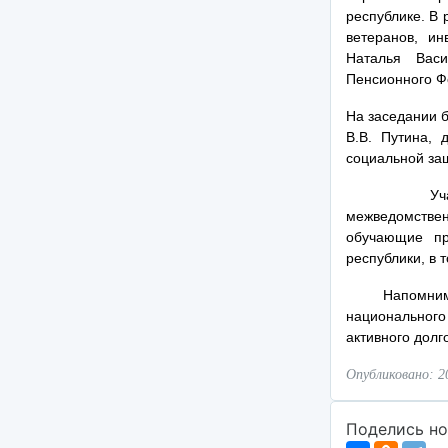
республике. В 
ветеранов, и
Наталья Васи
Пенсионного Ф
На заседании 
В.В. Путина, 
социальной за
Участниками
межведомствен
обучающие пр
республики, в 
Напомним, что
национального
активного долг
Опубликовано: 2
Поделись но