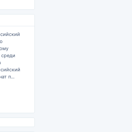
оссийский
ат п...