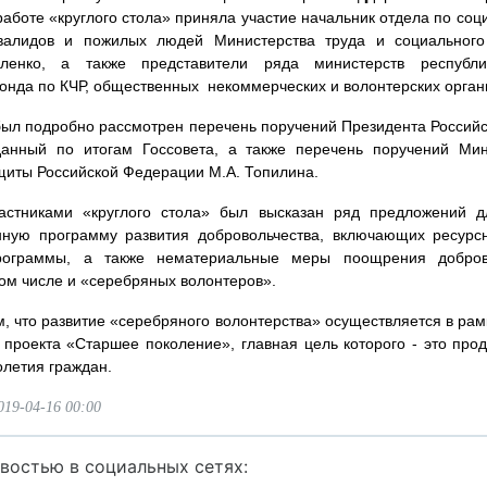
работе «круглого стола» приняла участие начальник отдела по со
нвалидов и пожилых людей Министерства труда и социального
ленко, а также представители ряда министерств республи
онда по КЧР, общественных некоммерческих и волонтерских ор
был подробно рассмотрен перечень поручений Президента Россий
данный по итогам Госсовета, а также перечень поручений Ми
щиты Российской Федерации М.А. Топилина.
 «круглого стола» был высказан ряд предложений дл
ную программу развития добровольчества, включающих ресурс
ограммы, а также нематериальные меры поощрения добро
том числе и «серебряных волонтеров».
 развитие «серебряного волонтерства» осуществляется в рам
 проекта «Старшее поколение», главная цель которого - это про
олетия граждан.
019-04-16 00:00
востью в социальных сетях: