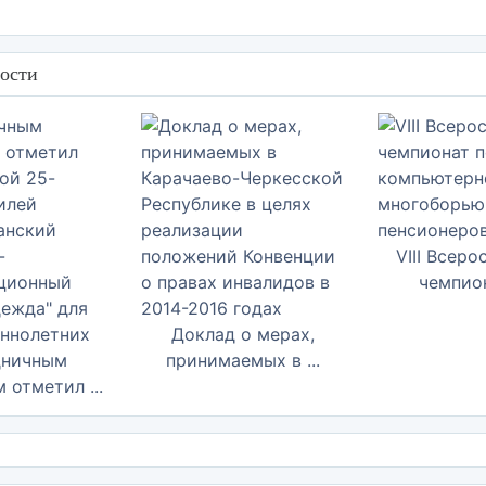
ости
VIII Всер
чемпион
Доклад о мерах,
дничным
принимаемых в ...
 отметил ...