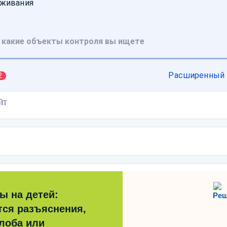
ЙТ
ы на детей:
Реш
тся разъяснения,
лоба или