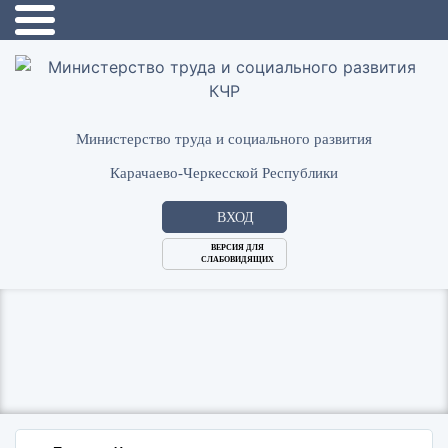
Министерство труда и социального развития
Карачаево-Черкесской Республики
ВХОД
ВЕРСИЯ ДЛЯ
СЛАБОВИДЯЩИХ
Логин
или
Пароль
E-
ВОЙТИ
Mail
Запомнить меня?
Забыли пароль?