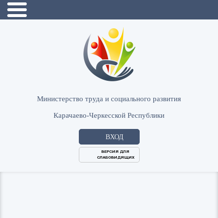
Министерство труда и социального развития
Карачаево-Черкесской Республики
ВХОД
ВЕРСИЯ ДЛЯ
СЛАБОВИДЯЩИХ
Логин
или
Пароль
E-
ВОЙТИ
Mail
Запомнить меня?
Забыли пароль?