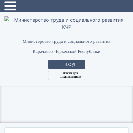
Министерство труда и социального развития
Карачаево-Черкесской Республики
ВХОД
ВЕРСИЯ ДЛЯ
СЛАБОВИДЯЩИХ
Логин
или
Пароль
E-
ВОЙТИ
Mail
Запомнить меня?
Забыли пароль?