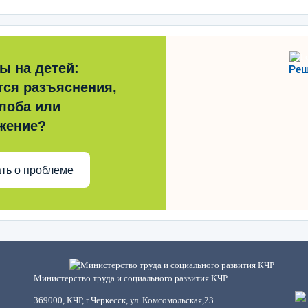
ы на детей:
Реш
тся разъяснения,
лоба или
жение?
ть о проблеме
Министерство труда и социального развития КЧР
369000, КЧР, г.Черкесск, ул. Комсомольская,23