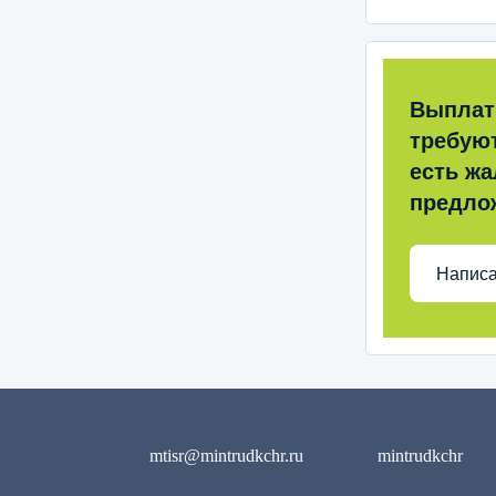
Выплат
требую
есть жа
предло
Написа
mtisr@mintrudkchr.ru
mintrudkchr