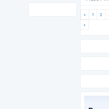
«
1
2
»