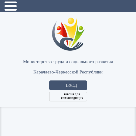
Министерство труда и социального развития
Карачаево-Черкесской Республики
ВХОД
ВЕРСИЯ ДЛЯ
СЛАБОВИДЯЩИХ
Логин
или
Пароль
E-
ВОЙТИ
Mail
Запомнить меня?
Забыли пароль?