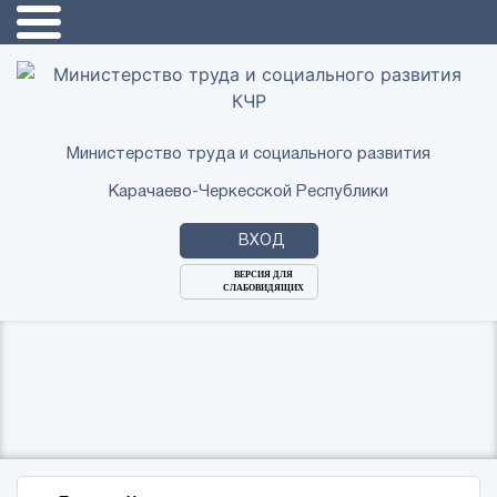
Министерство труда и социального развития
Карачаево-Черкесской Республики
ВХОД
ВЕРСИЯ ДЛЯ
СЛАБОВИДЯЩИХ
Логин
или
Пароль
E-
ВОЙТИ
Mail
Запомнить меня?
Забыли пароль?