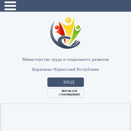
Министерство труда и социального развития
Карачаево-Черкесской Республики
ВХОД
ВЕРСИЯ ДЛЯ
СЛАБОВИДЯЩИХ
Логин
или
Пароль
E-
ВОЙТИ
Mail
Запомнить меня?
Забыли пароль?