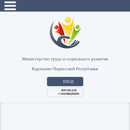
Министерство труда и социального развития
Карачаево-Черкесской Республики
ВХОД
ВЕРСИЯ ДЛЯ
СЛАБОВИДЯЩИХ
Логин
или
Пароль
E-
ВОЙТИ
Mail
Запомнить меня?
Забыли пароль?