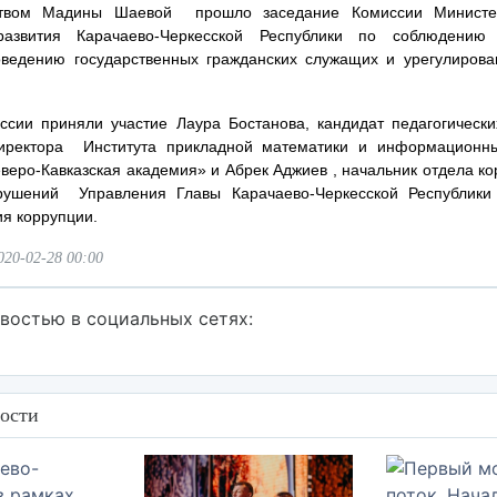
ством Мадины Шаевой прошло заседание Комиссии Министе
развития Карачаево-Черкесской Республики по соблюдению
ведению государственных гражданских служащих и урегулиров
ссии приняли участие Лаура Бостанова, кандидат педагогических
директора Института прикладной математики и информационны
еро-Кавказская академия» и Абрек Аджиев , начальник отдела к
рушений Управления Главы Карачаево-Черкесской Республик
ия коррупции.
020-02-28 00:00
востью в социальных сетях:
ости