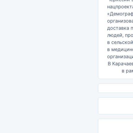
В Карачае
в рам