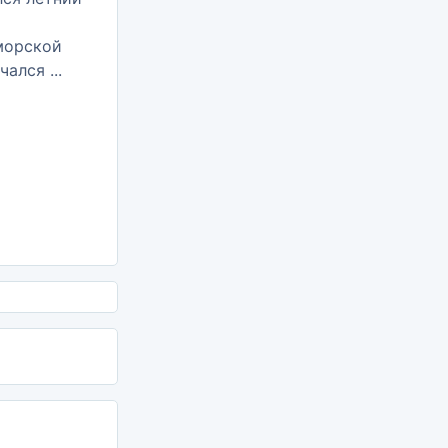
морской
чался ...