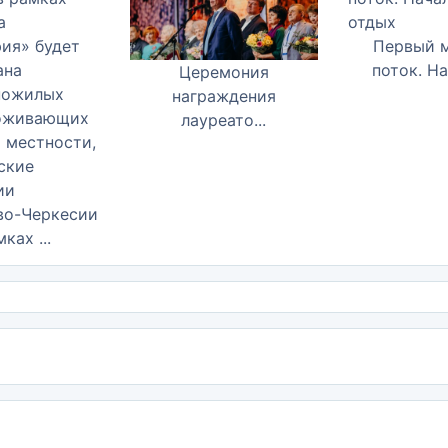
Первый 
поток. На
Церемония
награждения
лауреато...
во-Черкесии
ках ...