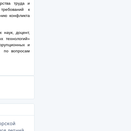
рства труда и
 требований к
анию конфликта
 наук, доцент,
х технологий»
оррупционных и
и по вопросам