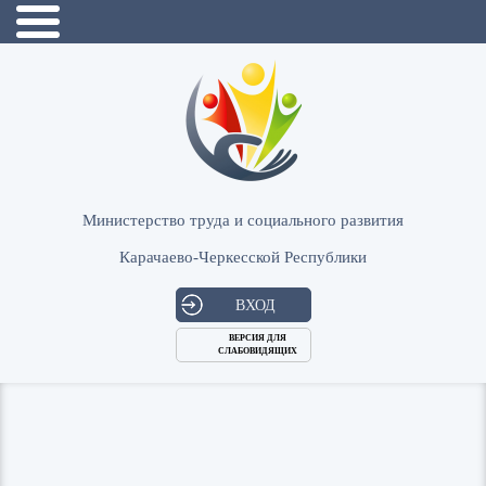
Министерство труда и социального развития
Карачаево-Черкесской Республики
ВХОД
ВЕРСИЯ ДЛЯ
СЛАБОВИДЯЩИХ
Логин
или
Пароль
E-
ВОЙТИ
Mail
Запомнить меня?
Забыли пароль?