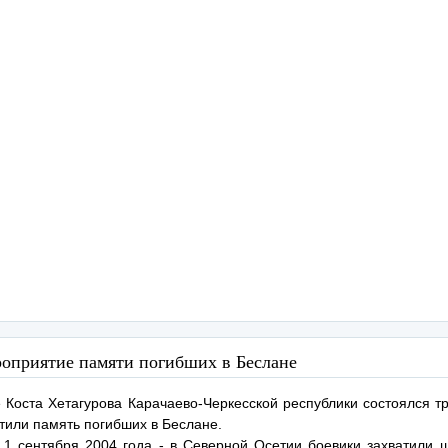
роприятие памяти погибших в Беслане
 Коста Хетагурова Карачаево-Черкесской республики состоялся т
тили память погибших в Беслане.
- 1 сентября 2004 года - в Северной Осетии боевики захватили ш