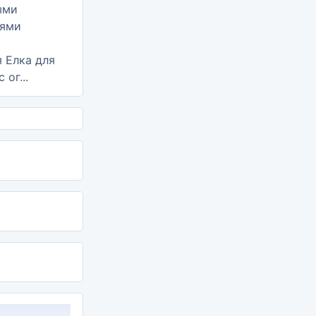
 Елка для
 ог...