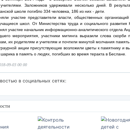
учителями. Заложников удерживали несколько дней. В результа
анской школе погибло 334 человека, 186 из них - дети.
няли участие представители власти, общественных организаций
учащиеся школ. От Министерства труда и социального развития 
нял участие начальник информационно-аналитического отдела Анд
шего мероприятия, участники митинга выразили слова скорби
ам, их родителям и учителям и почтили минутой молчания память
траурной акции присутствующие возложили цветы к памятнику и вы
шарика в память о людях, погибших во время теракта в Беслане.
018-09-03 00:00
востью в социальных сетях:
ости