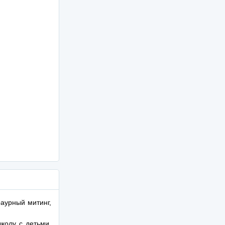
раурный митинг,
колу с детьми,