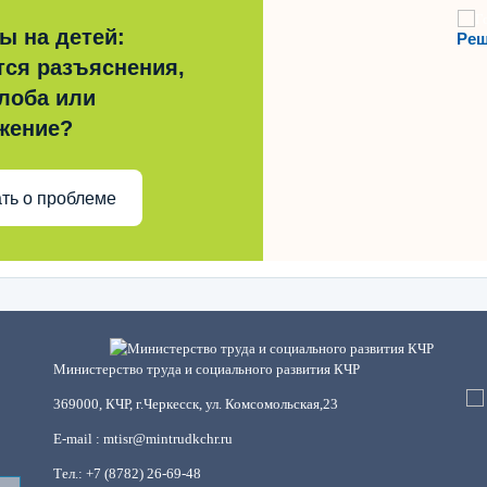
ы на детей:
Реш
тся разъяснения,
лоба или
жение?
ть о проблеме
Министерство труда и социального развития КЧР
369000, КЧР, г.Черкесск, ул. Комсомольская,23
E-mail : mtisr@mintrudkchr.ru
Тел.: +7 (8782) 26-69-48