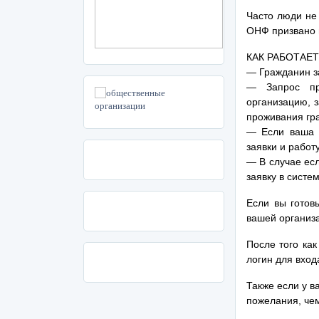
Часто люди не
ОНФ призвано 
КАК РАБОТАЕ
— Гражданин за
— Запрос пр
организацию, 
проживания гр
— Если ваша 
заявки и работ
— В случае ес
заявку в систе
Если вы гото
вашей организ
После того ка
логин для вход
Также если у в
пожелания, че