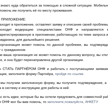
 знают, куда обратиться за помощью в сложной ситуации. Мобиль
помочь им получить её по месту проживания.
Т ПРИЛОЖЕНИЕ:
ходит в приложение, оставляет заявку и описание своей проблемы
оходит модерацию специалистами ОНФ и направляется 
зарегистрированную в приложении, работающую по теме запроса и
ажданина, для дальнейшего решения.
организация может помочь по данной проблеме, вы подтвержда
у с гражданином.
ли ваша организация не может помочь по данному вопросу, вы отк
ме, и она будет перенаправлена другой организации.
вы СТАТЬ ПАРТНЁРОМ ОНФ и работать с поступающими заявка
ации, заполните форму Партнёра,
пройдя по ссылке.
к мы получим заполненную форму, вы получите подтверждение, а 
а в систему и инструкцию для работы в ней.
ас есть идеи, которые бы вы хотели предложить для совместной р
м ОНФ мог бы вам помочь, то
заполните,пожалуйста, АНКЕТУ