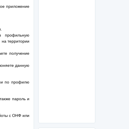
ное приложение
.
в профильную
 на территории
ете получение
лоняете данную
ми по профилю
также пароль и
аботы с ОНФ или