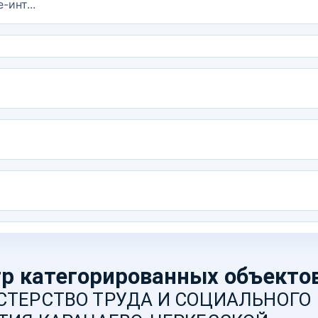
-инт...