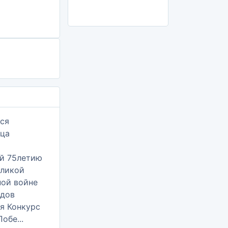
я Конкурс
обе...