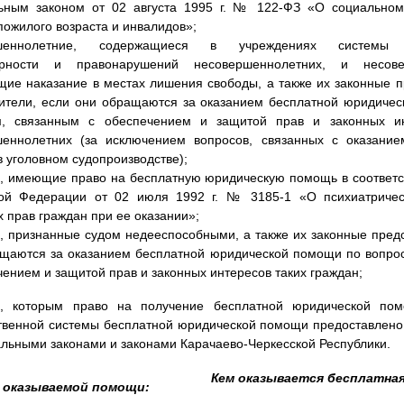
ьным законом от 02 августа 1995 г. № 122-ФЗ «О социальном
пожилого возраста и инвалидов»;
ршеннолетние, содержащиеся в учреждениях системы 
орности и правонарушений несовершеннолетних, и несове
ие наказание в местах лишения свободы, а также их законные п
ители, если они обращаются за оказанием бесплатной юридиче
м, связанным с обеспечением и защитой прав и законных ин
шеннолетних (за исключением вопросов, связанных с оказание
 уголовном судопроизводстве);
, имеющие право на бесплатную юридическую помощь в соответс
кой Федерации от 02 июля 1992 г. № 3185-1 «О психиатриче
х прав граждан при ее оказании»;
, признанные судом недееспособными, а также их законные предс
щаются за оказанием бесплатной юридической помощи по вопро
чением и защитой прав и законных интересов таких граждан;
е, которым право на получение бесплатной юридической по
твенной системы бесплатной юридической помощи предоставлено 
льными законами и законами Карачаево-Черкесской Республики.
Кем оказывается бесплатна
 оказываемой помощи: