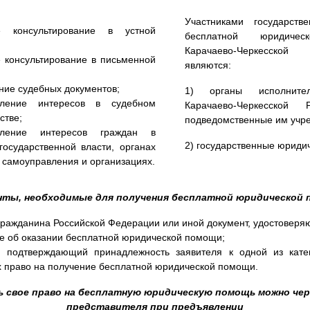
Участниками государств
е консультирование в устной
бесплатной юридиче
Карачаево-Черкесско
 консультирование в письменной
являются:
ние судебных документов;
1) органы исполните
вление интересов в судебном
Карачаево-Черкесской 
стве;
подведомственные им учр
вление интересов граждан в
2) государственные юриди
государственной власти, органах
 самоуправления и организациях.
нты, необходимые для получения бесплатной юридической 
гражданина Российской Федерации или иной документ, удостоверя
е об оказании бесплатной юридической помощи;
, подтверждающий принадлежность заявителя к одной из кате
право на получение бесплатной юридической помощи.
 свое право на бесплатную юридическую помощь можно чер
представителя при предъявлении