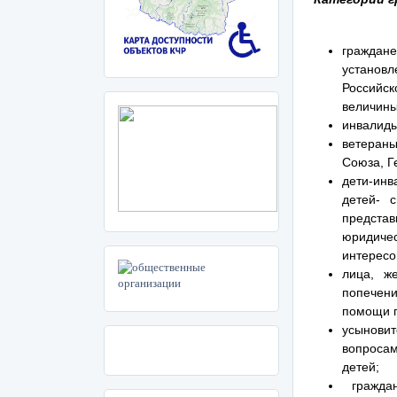
граждане
установл
Российс
величины
инвалиды 
ветераны
Союза, Г
дети-инв
детей- 
предста
юридичес
интересо
лица, ж
попечен
помощи п
усынови
вопросам
детей;
граждан