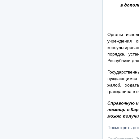
в допол
Органы испол
учреждения о
консультирова
порядке, уста
Республики дл
Государствен
нуждающимся в
жалоб, ходат
гражданина в с
Справочную и
помощи в Кар
можно получи
Посмотреть до