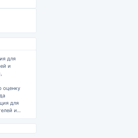
ция для
елей и...