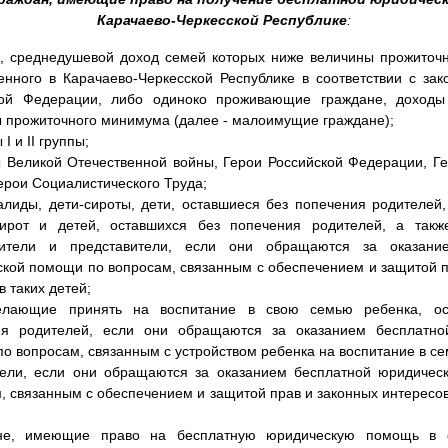
Карачаево-Черкесской Республике
:
, среднедушевой доход семей которых ниже величины прожиточ
енного в Карачаево-Черкесской Республике в соответствии с зак
кой Федерации, либо одиноко проживающие граждане, доходы
 прожиточного минимума (далее - малоимущие граждане);
I и II группы;
 Великой Отечественной войны, Герои Российской Федерации, Ге
ерои Социалистического Труда;
алиды, дети-сироты, дети, оставшиеся без попечения родителей,
сирот и детей, оставшихся без попечения родителей, а такж
вители и представители, если они обращаются за оказани
кой помощи по вопросам, связанным с обеспечением и защитой п
в таких детей;
елающие принять на воспитание в свою семью ребенка, ос
ия родителей, если они обращаются за оказанием бесплатно
о вопросам, связанным с устройством ребенка на воспитание в се
тели, если они обращаются за оказанием бесплатной юридичес
, связанным с обеспечением и защитой прав и законных интересо
е, имеющие право на бесплатную юридическую помощь в с