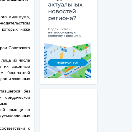
ного минимума,
онодательством
 которых ниже
рои Советского
 лица из числа
е их законные
ем бесплатной
рав и законных
тавшегося без
й юридической
мью;
кой помощи по
в усыновленных
оответствии с