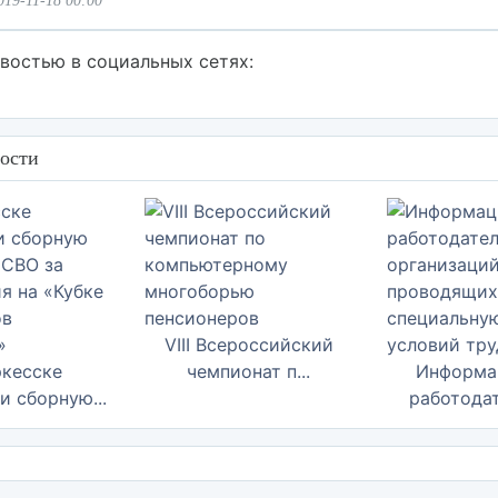
019-11-18 00:00
востью в социальных сетях:
ости
VIII Всероссийский
ркесске
чемпионат п...
Информа
и сборную...
работодат