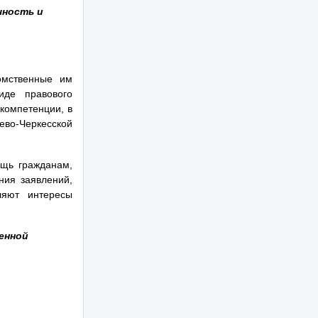
чность и
омственные им
иде правового
компетенции, в
ево-Черкесской
щь гражданам,
ния заявлений,
ляют интересы
енной