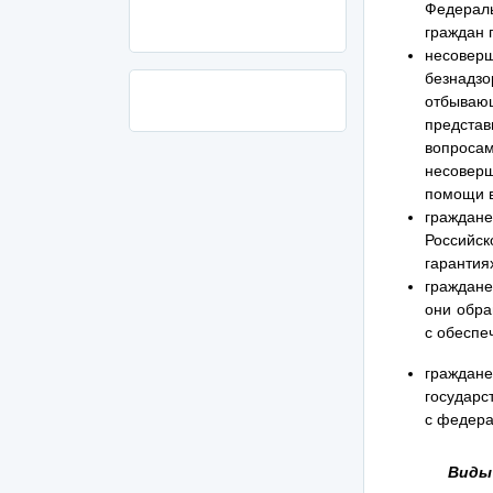
Федерал
граждан 
несове
безнадз
отбывающ
представ
вопроса
несовер
помощи в
граждане
Российс
гарантия
граждане
они обра
с обеспе
граждан
государс
с федера
Виды