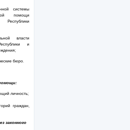
енной системы
ской помощи
й Республики
льной власти
Республики и
еждения;
ческие бюро.
помощи:
ющий личность;
горий граждан,
ез законного