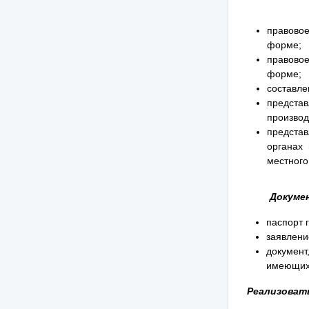
правово
форме;
правовое
форме;
составле
предста
производ
предста
органах 
местного
Докуме
паспорт 
заявлени
документ
имеющих 
Реализовать