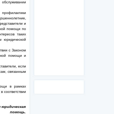
 обслуживании
профилактики
ршеннолетние,
редставители и
ской помощи по
тересов таких
м юридической
твии с Законом
ской помощи и
тавители, если
сам, связанным
мощи в рамках
в соответствии
я юридическая
помощь.