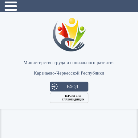
Министерство труда и социального развития
Карачаево-Черкесской Республики
ВХОД
ВЕРСИЯ ДЛЯ
СЛАБОВИДЯЩИХ
Логин
или
Пароль
E-
ВОЙТИ
Mail
Запомнить меня?
Забыли пароль?