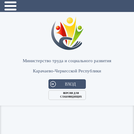
Министерство труда и социального развития
Карачаево-Черкесской Республики
ВХОД
ВЕРСИЯ ДЛЯ
СЛАБОВИДЯЩИХ
Логин
или
Пароль
E-
ВОЙТИ
Mail
Запомнить меня?
Забыли пароль?