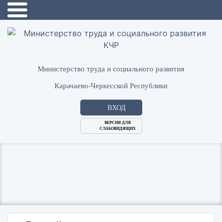
Министерство труда и социального развития
Карачаево-Черкесской Республики
ВХОД
ВЕРСИЯ ДЛЯ
СЛАБОВИДЯЩИХ
Логин
или
Пароль
E-
ВОЙТИ
Mail
Запомнить меня?
Забыли пароль?