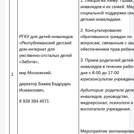
1. Лекция на тему:
Права 
инвалидов и их семей. Ме
социальной поддержки се
детьми-инвалидами.
2. Консультирование
РГКУ для детей-инвалидов
обратившихся граждан по
«Республиканский детский
вопросам, связанным с за
дом-интернат для
обеспечением прав ребенк
умственно-отсталых детей
3. Прием родителей детей
«Забота»,
инвалидов в течение рабо
мкр.Московский,
дня с 8-00 до 17-00
1
юрисконсультом учрежден
директор Бажев Бадрудин
Исмаилович,
Аудитория:
родители дете
инвалидов; руководство,
8 928 384 4071
медперсонал, психологи и
воспитатели учреждения.
Мероприятие запланирова