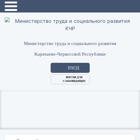
Министерство труда и социального развития
Карачаево-Черкесской Республики
ВХОД
ВЕРСИЯ ДЛЯ
СЛАБОВИДЯЩИХ
Логин
или
Пароль
E-
ВОЙТИ
Mail
Запомнить меня?
Забыли пароль?