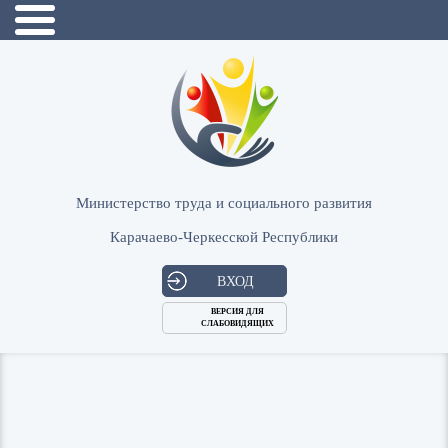
Министерство труда и социального развития
Карачаево-Черкесской Республики
ВХОД
ВЕРСИЯ ДЛЯ
СЛАБОВИДЯЩИХ
Логин
или
Пароль
E-
ВОЙТИ
Mail
Запомнить меня?
Забыли пароль?