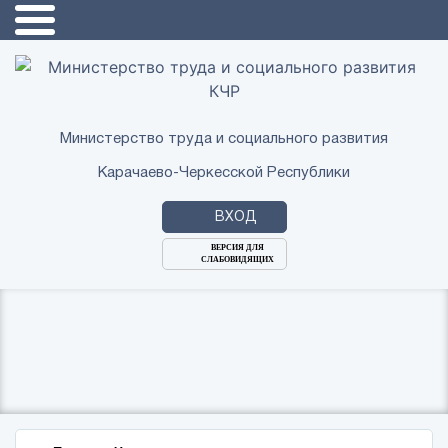
Министерство труда и социального развития
Карачаево-Черкесской Республики
ВХОД
ВЕРСИЯ ДЛЯ
СЛАБОВИДЯЩИХ
Логин
или
Пароль
E-
ВОЙТИ
Mail
Запомнить меня?
Забыли пароль?