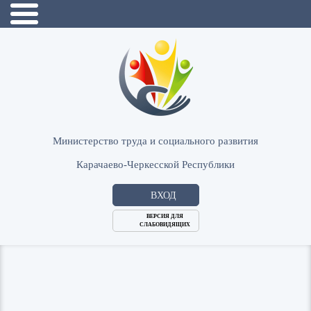
Министерство труда и социального развития
Карачаево-Черкесской Республики
ВХОД
ВЕРСИЯ ДЛЯ
СЛАБОВИДЯЩИХ
Логин
или
Пароль
E-
ВОЙТИ
Mail
Запомнить меня?
Забыли пароль?