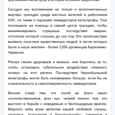
Сегодня мы вспоминаем не только о многочисленных
жертвах трагедии среди местных жителей и работников
АЭС, но также о героизме ликвидаторов катастрофы. Они
поспешили на помощь в самый центр трагедии, чтобы
минимизировать страшные последствия аварии,
отголоски которой слышны до сих пор.Это происшествие
выявило поистине мужественных людей, в числе которых
были и наши земляки - более 1200 уроженцев Карачаево-
Черкесии.
Рискуя своим здоровьем и жизнью, они боролись за то,
чтобы остановить губительное воздействие «мирного
атома» на этот регион. Последствия Чернобыльской
катастрофы могли быть неизмеримо больше, если бы не
сознательность и самоотверженность ликвидаторов.
Вечная слава тем, кто погиб во благо своих
соотечественников, всех нас, низкий поклон тем, кто
выстоял в борьбе с невидимым и беспощадным врагом.
Мирного неба всем жителям нашей любимой страны,
здоровья, долголетия и благополучия!»- говорится в