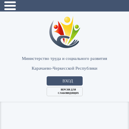
Министерство труда и социального развития
Карачаево-Черкесской Республики
ВХОД
ВЕРСИЯ ДЛЯ
СЛАБОВИДЯЩИХ
Логин
или
Пароль
E-
ВОЙТИ
Mail
Запомнить меня?
Забыли пароль?